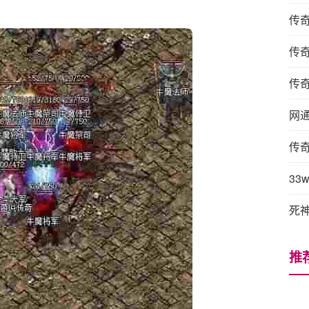
传
传
传
网
传
3
死
推