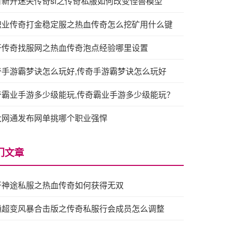
日新开迷失传奇sf之传奇私服如何改变怪兽模型
职业传奇打金稳定服之热血传奇怎么挖矿用什么键
开传奇找服网之热血传奇泡点经验哪里设置
奇手游霸梦诀怎么玩好,传奇手游霸梦诀怎么玩好
奇霸业手游多少级能玩,传奇霸业手游多少级能玩？
大网通发布网单挑哪个职业强悍
门文章
开神途私服之热血传奇如何获得无双
通超变风暴合击版之传奇私服行会成员怎么调整