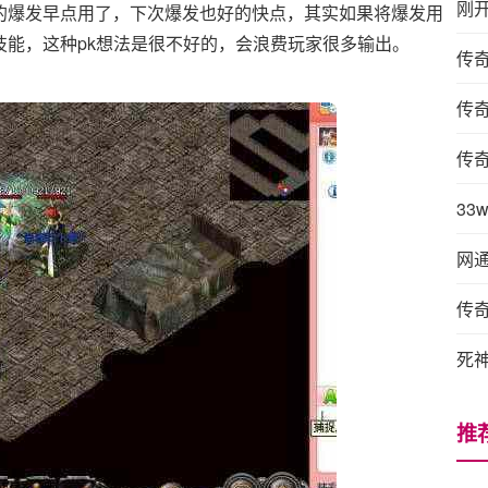
刚
的爆发早点用了，下次爆发也好的快点，其实如果将爆发用
能，这种pk想法是很不好的，会浪费玩家很多输出。
传
传
传
3
网
传
死
推