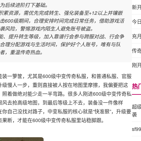
为后续进阶打下基础。
新
积累资源，需优先完成转生、强化装备至+12以上并镶嵌
击600级期间，合理安排时间完成日常任务，借助游戏活
今
袭风险，警惕游戏内陌生人避免账号被盗。
充
技能、提升转生等级，加入靠谱行会参与跨服对战、行会争
合理分配游戏与生活时间，保护好个人账号，唯有与队
传
者，重温传奇热血。
刚
装一箩筐，尤其是600级中变传奇私服，和普通私服、官服
升级慢人一步，重则直接被人按在地图里摩擦，我偏要把这
热
照着做绝对能少走一半弯路。很多人刚进600级中变传奇私
跟风去抢高级地图，到最后等级上不去，装备没一件像样
超
你自己没找对路子，中变私服的核心就是“快准狠”，升级要
袭
果断，才能在600级中变传奇私服里站稳脚跟。
sf