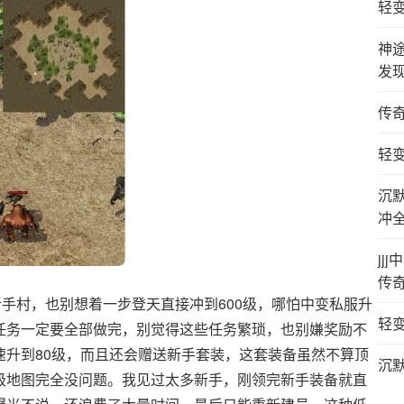
轻
神
发
传
轻
沉
冲
jj
传
新手村，也别想着一步登天直接冲到600级，哪怕中变私服升
轻
任务一定要全部做完，别觉得这些任务繁琐，也别嫌奖励不
速升到80级，而且还会赠送新手套装，这套装备虽然不算顶
沉
级地图完全没问题。我见过太多新手，刚领完新手装备就直