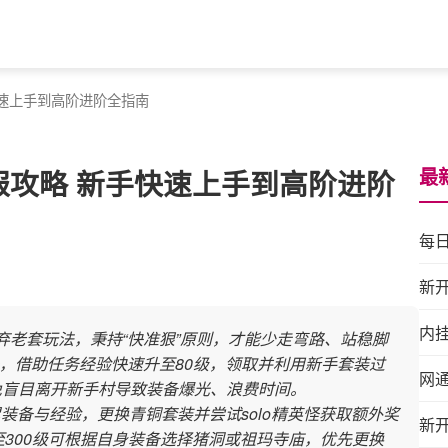
快速上手到高阶进阶全指南
最
服攻略 新手快速上手到高阶进阶
每
新
内
弃老套玩法，秉持“快准狠”原则，才能少走弯路、站稳脚
，借助任务经验快速升至80级，领取并利用新手套装过
网
免盲目离开新手村导致装备爆光、浪费时间。
装备与经验，更换青铜套装并尝试solo精英怪获取额外奖
新
级至300级可根据自身装备选择猪洞或祖玛寺庙，优先更换