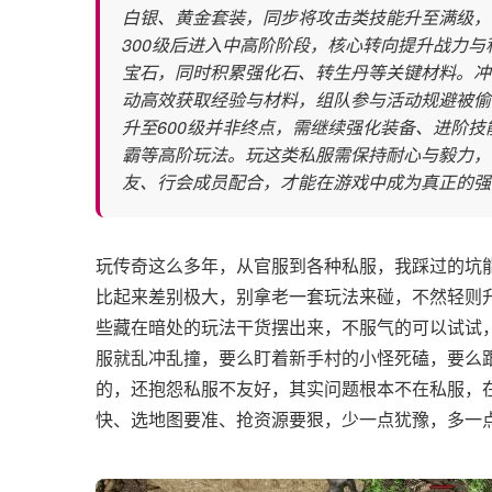
白银、黄金套装，同步将攻击类技能升至满级，
300级后进入中高阶阶段，核心转向提升战力与
宝石，同时积累强化石、转生丹等关键材料。冲
动高效获取经验与材料，组队参与活动规避被偷
升至600级并非终点，需继续强化装备、进阶
霸等高阶玩法。玩这类私服需保持耐心与毅力，
友、行会成员配合，才能在游戏中成为真正的强
玩传奇这么多年，从官服到各种私服，我踩过的坑能
比起来差别极大，别拿老一套玩法来碰，不然轻则
些藏在暗处的玩法干货摆出来，不服气的可以试试，
服就乱冲乱撞，要么盯着新手村的小怪死磕，要么
的，还抱怨私服不友好，其实问题根本不在私服，在
快、选地图要准、抢资源要狠，少一点犹豫，多一点