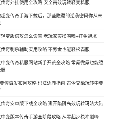
变传奇外挂使用全攻略 安全高效玩转轻变私服
途超变传奇手游下载后，那些隐藏的逆袭密码你从未
现
奇轻变版倍攻怎么设置 老玩家实操唠嗑+打金避坑
变传奇刺杀辅助实用攻略 不氪金也能轻松霸服
默中变传奇私服网站新手开荒全攻略 零氪微氪也能稳
全服
j中变传奇发布网攻略 玛法逐鹿指南 古今交融玩转中变
奇
变传奇安卓版下载全攻略 避开陷阱高效玩转玛法大陆
默中变版本传奇手游全阶段攻略 从零起步稳冲巅峰